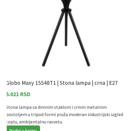
Globo Maxy 15548T1 | Stona lampa | crna | E27
G
5.021
RSD
Stona lampa sa dimnim staklom i crnim metalnim
S
postoljem u tripod formi pruža moderan industrijski izgled i
m
toplu, ambijentalnu rasvetu.
L
d
Dodaj u korpu