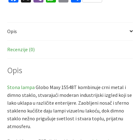
ce
b
h
m
h
E27
b
er
at
ai
ar
količina
o
sA
l
e
Opis
o
p
k
p
Recenzije (0)
Opis
Stona lampa
Globo Maxy 15548T kombinuje crni metal i
dimno staklo, stvarajući moderan industrijski izgled koji se
lako uklapa u različite enterijere. Zaobljeni nosač i sferno
stakleno kućište daju lampi vizuelnu lakoću, dok dimno
staklo nežno prigušuje svetlost i stvara toplu, prijatnu
atmosferu.