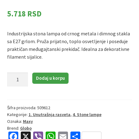
5.718
RSD
Industrijska stona lampa od crnog metala i dimnog stakla
sa E27 grlom. Pruža prijatno, toplo osvetljenje i poseduje
praktičan međugajtanski prekidač. Idealna za dekorativne
filament sijalice.
Globo
Dodaj u korpu
Maxy
15548T
|
Stona
Šifra proizvoda:
509612
Kategorije:
1. Unutrašnja rasveta
,
4. Stone lampe
lampa
Oznaka:
Maxy
|
Brend:
Globo
crna
Fa
X
Vi
W
E
S
|