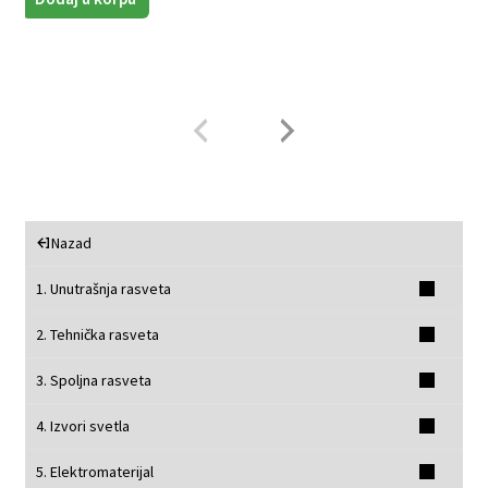
b
Nazad
1. Unutrašnja rasveta
2. Tehnička rasveta
3. Spoljna rasveta
4. Izvori svetla
5. Elektromaterijal