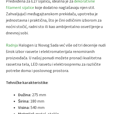
Predviđena za E27 sijalicu, idealna je za
dekorativne
filament sijalice
koje dodatno naglašavaju njen stil.
Zahvaljujući međugajtanskom prekidaču, upotreba je
jednostavna i praktična, što je čini odličnim izborom za
noćni stočić, radni sto ili kao ambijentalno osvetljenje u
dnevnoj sobi.
Radnja
Halogen iz Novog Sada već više od tri decenije nudi
širok izbor rasvete i elektromaterijala renomiranih
proizvođača. U našoj ponudi možete pronaći kvalitetna
rasvetna tela, LED rasvetu i elektroopremu za različite
potrebe doma i poslovnog prostora.
Tehničke karakteristike
:
Dužina:
275 mm
Širina:
180 mm
Visina:
540 mm
Materijal
: metal, staklo