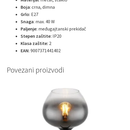
Boja
: crna, dimna
Grlo
: E27
Snaga
: max. 40 W
Paljenje:
međugajtanski prekidač
Stepen zaštite:
IP20
Klasa zaštite:
2
EAN:
9007371441402
Povezani proizvodi