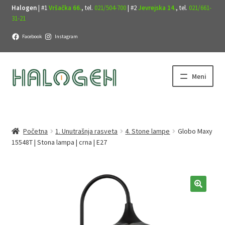
Halogen
| #1
Vršačka 66.
, tel.
021/504-700
| #2
Jevrejska 14.
, tel.
021/661-
31-21
Facebook
Instagram
Preskoči
Skoči
Meni
na
na
navigaciju
sadržaj
Početna
1. Unutrašnja rasveta
4. Stone lampe
Globo Maxy
15548T | Stona lampa | crna | E27