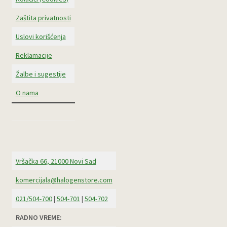
Zaštita privatnosti
Uslovi korišćenja
Reklamacije
Žalbe i sugestije
O nama
Vršačka 66, 21000 Novi Sad
komercijala@halogenstore.com
021/504-700
|
504-701
|
504-702
RADNO VREME: