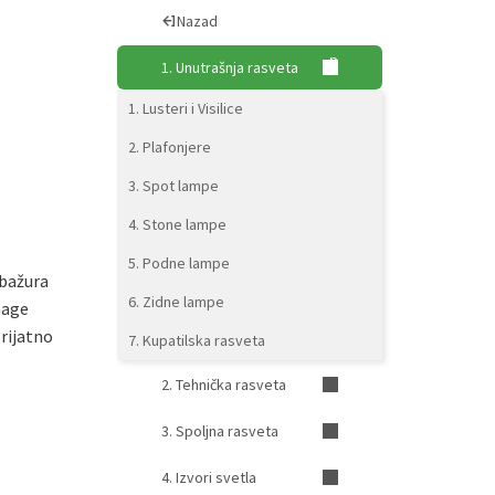
Nazad
|
1. Unutrašnja rasveta
1. Lusteri i Visilice
2. Plafonjere
3. Spot lampe
4. Stone lampe
5. Podne lampe
abažura
6. Zidne lampe
nage
rijatno
7. Kupatilska rasveta
2. Tehnička rasveta
3. Spoljna rasveta
4. Izvori svetla