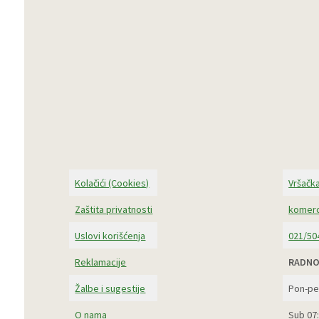
Kolačići (Cookies)
Vršačka
Zaštita privatnosti
komerc
Uslovi korišćenja
021/50
Reklamacije
RADNO
Žalbe i sugestije
Pon-pe
O nama
Sub 07