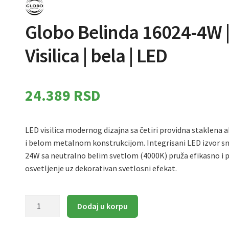
Globo Belinda 16024-4W 
Visilica | bela | LED
24.389
RSD
LED visilica modernog dizajna sa četiri providna staklena 
i belom metalnom konstrukcijom. Integrisani LED izvor s
24W sa neutralno belim svetlom (4000K) pruža efikasno i p
osvetljenje uz dekorativan svetlosni efekat.
Globo
Dodaj u korpu
Belinda
16024-