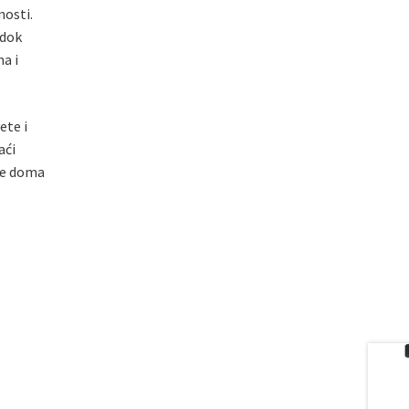
nosti.
 dok
a i
ete i
aći
ebe doma