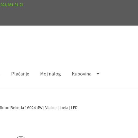
.
021/661-31-21
a
Plaćanje
Moj nalog
Kupovina
nalog
Kupovina
Globo Belinda 16024-4W | Visilica | bela | LED