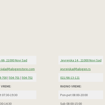
 66, 21000 Novi Sad
Jevrejska 14., 21000 Novi Sad
ijala@halogenstore.com
jevrejska@halogen.rs
4-700
|
504-701
|
504-702
021/66-13-121
 VREME:
RADNO VREME:
t 07:30-19:30
Pon-pet 08:00-20:00
:30-14:30
Sub 08:00-15:00