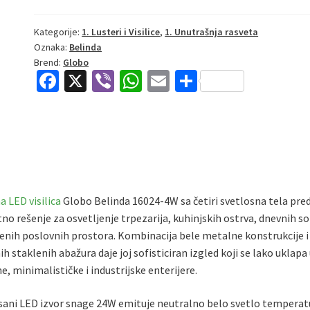
4W
|
Kategorije:
1. Lusteri i Visilice
,
1. Unutrašnja rasveta
Oznaka:
Belinda
Visilica
Brend:
Globo
|
Fa
X
Vi
W
E
S
bela
ce
b
h
m
h
|
LED
b
er
at
ai
ar
količina
o
sA
l
e
o
p
k
p
 LED visilica
Globo Belinda 16024-4W sa četiri svetlosna tela pred
no rešenje za osvetljenje trpezarija, kuhinjskih ostrva, dnevnih so
nih poslovnih prostora. Kombinacija bele metalne konstrukcije i
ih staklenih abažura daje joj sofisticiran izgled koji se lako uklapa
, minimalističke i industrijske enterijere.
sani LED izvor snage 24W emituje neutralno belo svetlo temperat