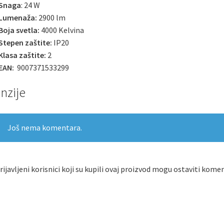
Snaga
: 24 W
Lumenaža:
2900 lm
Boja svetla:
4000 Kelvina
Stepen zaštite:
IP20
Klasa zaštite:
2
EAN:
9007371533299
nzije
Još nema komentara.
ijavljeni korisnici koji su kupili ovaj proizvod mogu ostaviti komen