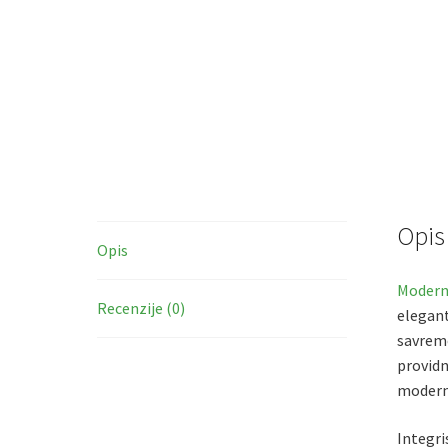
Opis
Opis
Moderna
Recenzije (0)
elegant
savreme
providn
moderne
Integri