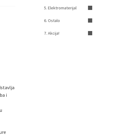
5. Elektromaterijal
6. Ostalo
7. Akcija!
stavlja
ba i
 u
ure