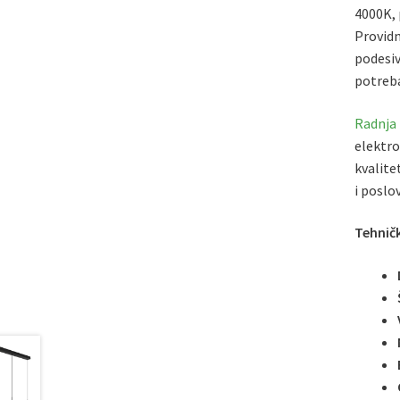
4000K, 
Providn
podesiv
potreb
Radnja
elektro
kvalite
i poslo
Tehničk