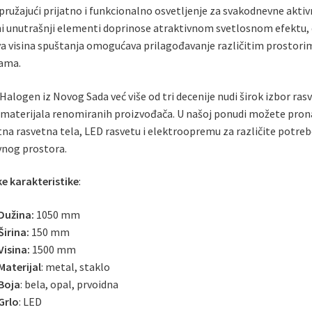
pružajući prijatno i funkcionalno osvetljenje za svakodnevne aktiv
i unutrašnji elementi doprinose atraktivnom svetlosnom efektu,
a visina spuštanja omogućava prilagođavanje različitim prostorim
ama.
Halogen iz Novog Sada već više od tri decenije nudi širok izbor rasv
materijala renomiranih proizvođača. U našoj ponudi možete pron
tna rasvetna tela, LED rasvetu i elektroopremu za različite potr
vnog prostora.
e karakteristike
:
Dužina:
1050 mm
Širina:
150 mm
Visina:
1500 mm
Materijal
: metal, staklo
Boja
: bela, opal, prvoidna
Grlo
: LED