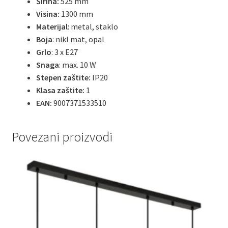
Širina:
525 mm
Visina:
1300 mm
Materijal
: metal, staklo
Boja
: nikl mat, opal
Grlo
: 3 x E27
Snaga
: max. 10 W
Stepen zaštite:
IP20
Klasa zaštite:
1
EAN:
9007371533510
Povezani proizvodi