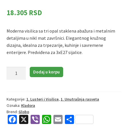
18.305
RSD
Moderna visilica sa tri opal staklena abažura i metalnim
detaljima u nikl mat završnici. Elegantnog kružnog
dizajna, idealna za trpezarije, kuhinje i savremene
enterijere. Predviđena za 3xE27 sijalice.
Globo
Dodaj u korpu
Kladora
15772-
3HR
|
Kategorije:
1. Lusteri i Visilice
,
1. Unutrašnja rasveta
Oznaka:
Kladora
Visilica
Brend:
Globo
|
Fa
X
Vi
W
E
S
nikl-
opal