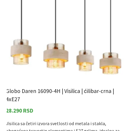
Globo Daren 16090-4H | Visilica | ćilibar-crna |
G
4xE27
28.290
RSD
Visilica sa četiri izvora svetlosti od metala i stakla,
M
obogaćena travertin elementima i E27 grlima, idealna za
d