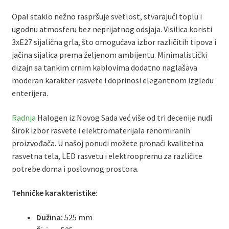
Opal staklo nežno raspršuje svetlost, stvarajući toplu i
ugodnu atmosferu bez neprijatnog odsjaja. Visilica koristi
3xE27 sijalična grla, što omogućava izbor različitih tipova i
jačina sijalica prema željenom ambijentu. Minimalistički
dizajn sa tankim crnim kablovima dodatno naglašava
moderan karakter rasvete i doprinosi elegantnom izgledu
enterijera.
Radnja
Halogen iz Novog Sada već više od tri decenije nudi
širok izbor rasvete i elektromaterijala renomiranih
proizvođača. U našoj ponudi možete pronaći kvalitetna
rasvetna tela, LED rasvetu i elektroopremu za različite
potrebe doma i poslovnog prostora.
Tehničke karakteristike
:
Dužina:
525 mm