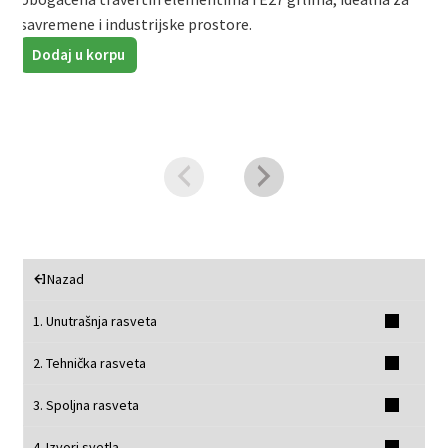
savremene i industrijske prostore.
d
e
Dodaj u korpu
Nazad
1. Unutrašnja rasveta
2. Tehnička rasveta
3. Spoljna rasveta
4. Izvori svetla