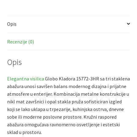
ce
b
h
m
h
|
b
er
at
ai
ar
3xE27
o
sA
l
e
količina
Opis
o
p
k
p
Recenzije (0)
Opis
Elegantna visilica
Globo Kladora 15772-3HR sa tri staklena
abažura unosi savršen balans modernog dizajna i prijatne
atmosfere u enterijer. Kombinacija metalne konstrukcije u
nikl mat završnici i opal stakla pruža sofisticiran izgled
koji se lako uklapa u trpezarije, kuhinjska ostrva, dnevne
sobe ili moderne poslovne prostore. Kružni raspored
abažura omogućava ravnomerno osvetljenje i estetski
sklad u prostoru.