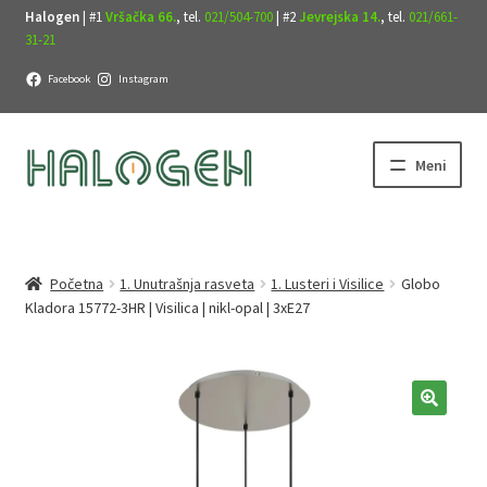
Halogen
| #1
Vršačka 66.
, tel.
021/504-700
| #2
Jevrejska 14.
, tel.
021/661-
31-21
Facebook
Instagram
Preskoči
Skoči
Meni
na
na
navigaciju
sadržaj
Početna
1. Unutrašnja rasveta
1. Lusteri i Visilice
Globo
Kladora 15772-3HR | Visilica | nikl-opal | 3xE27