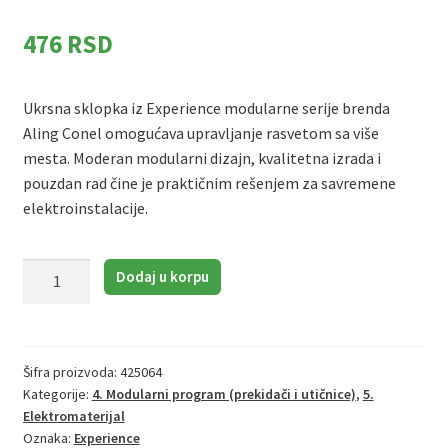
476
RSD
Ukrsna sklopka iz Experience modularne serije brenda
Aling Conel
omogućava upravljanje rasvetom sa više
mesta. Moderan modularni dizajn, kvalitetna izrada i
pouzdan rad čine je praktičnim rešenjem za savremene
elektroinstalacije.
Aling
Dodaj u korpu
Conel
Experience
72104
|
Šifra proizvoda:
425064
Kategorije:
4. Modularni program (prekidači i utičnice)
,
5.
Ukrsni
Elektromaterijal
prekidač
Oznaka:
Experience
količina