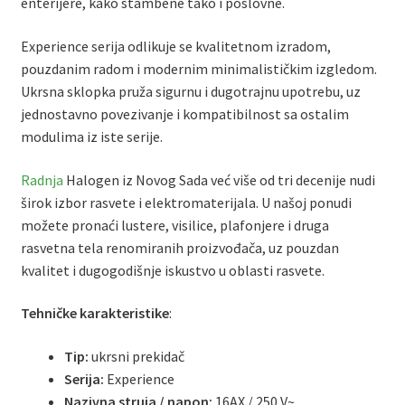
enterijere, kako stambene tako i poslovne.
Experience serija odlikuje se kvalitetnom izradom,
pouzdanim radom i modernim minimalističkim izgledom.
Ukrsna sklopka pruža sigurnu i dugotrajnu upotrebu, uz
jednostavno povezivanje i kompatibilnost sa ostalim
modulima iz iste serije.
Radnja
Halogen iz Novog Sada već više od tri decenije nudi
širok izbor rasvete i elektromaterijala. U našoj ponudi
možete pronaći lustere, visilice, plafonjere i druga
rasvetna tela renomiranih proizvođača, uz pouzdan
kvalitet i dugogodišnje iskustvo u oblasti rasvete.
Tehničke karakteristike
:
Tip:
ukrsni prekidač
Serija:
Experience
Nazivna struja / napon:
16AX / 250 V~