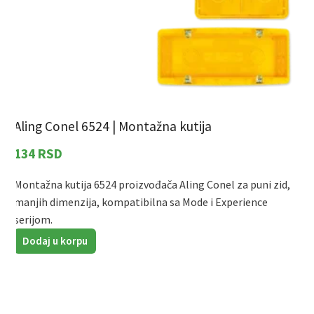
Aling Conel 6524 | Montažna kutija
A
k
134
RSD
Montažna kutija 6524 proizvođača Aling Conel za puni zid,
manjih dimenzija, kompatibilna sa Mode i Experience
N
serijom.
s
n
Dodaj u korpu
e