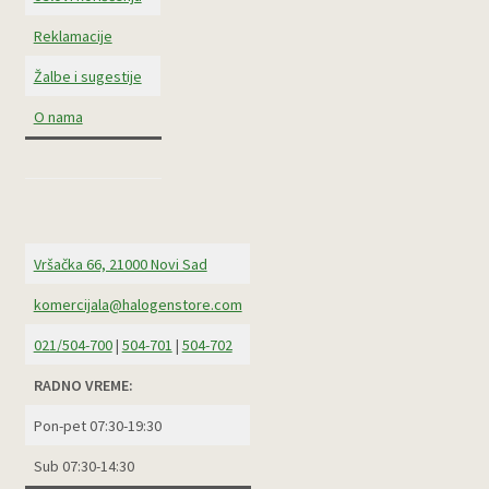
Reklamacije
Žalbe i sugestije
O nama
Vršačka 66, 21000 Novi Sad
komercijala@halogenstore.com
021/504-700
|
504-701
|
504-702
RADNO VREME:
Pon-pet 07:30-19:30
Sub 07:30-14:30