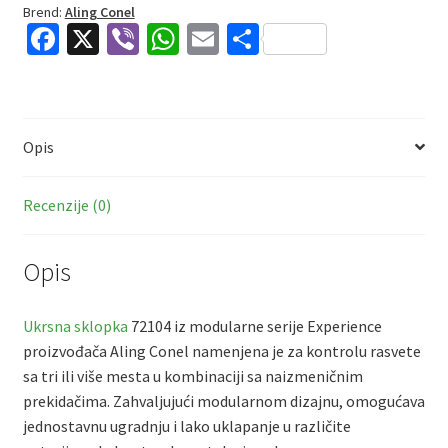
Brend:
Aling Conel
Fa
X
Vi
W
E
S
ce
b
h
m
h
b
er
at
ai
ar
o
sA
l
e
Opis
o
p
k
p
Recenzije (0)
Opis
Ukrsna sklopka
72104 iz modularne serije Experience
proizvođača
Aling Conel
namenjena je za kontrolu rasvete
sa tri ili više mesta u kombinaciji sa naizmeničnim
prekidačima. Zahvaljujući modularnom dizajnu, omogućava
jednostavnu ugradnju i lako uklapanje u različite