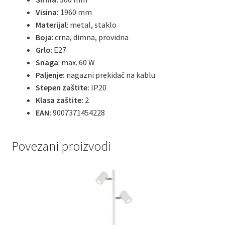
Visina:
1960 mm
Materijal
: metal, staklo
Boja
: crna, dimna, providna
Grlo
: E27
Snaga
: max. 60 W
Paljenje:
nagazni prekidač na kablu
Stepen zaštite:
IP20
Klasa zaštite:
2
EAN:
9007371454228
Povezani proizvodi