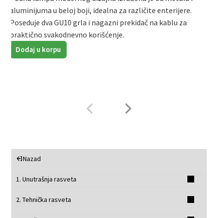
aluminijuma u beloj boji, idealna za različite enterijere.
E
Poseduje dva GU10 grla i nagazni prekidač na kablu za
m
praktično svakodnevno korišćenje.
n
Dodaj u korpu
Nazad
1. Unutrašnja rasveta
2. Tehnička rasveta