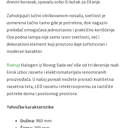
dnevni boravak, spavaću sobu ili kutak za čitanje.
Zahvaljujući lučno oblikovanom nosaču, svetlost je
usmerena tačno tamo gde je potrebna, dok nagazni
prekidač omogućava jednostavno i praktično korišćenje.
Ova podna lampa nije samo izvor svetlosti, već i
dekorativni element koji prostoru daje sofisticiran i
moderan karakter.
Radnja
Halogen iz Novog Sada već više od tri decenije nudi
širok izbor rasvete i elektromaterijala renomiranih
proizvođača. U našoj ponudi možete pronaći kvalitetna
rasvetna tela, LED rasvetu i elektroopremu za različite
potrebe doma i poslovnog prostora.
Tehničke karakteristike
:
Dužina:
960 mm
Širina:
300 mm