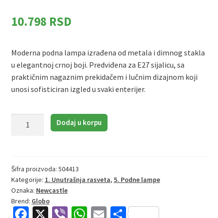
10.798
RSD
Moderna podna lampa izrađena od metala i dimnog stakla
u elegantnoj crnoj boji. Predviđena za E27 sijalicu, sa
praktičnim nagaznim prekidačem i lučnim dizajnom koji
unosi sofisticiran izgled u svaki enterijer.
Globo
Dodaj u korpu
Newcastle
58227BS
|
Podna
Šifra proizvoda:
504413
Kategorije:
1. Unutrašnja rasveta
,
5. Podne lampe
lampa
Oznaka:
Newcastle
|
Brend:
Globo
crna
Fa
X
Vi
W
E
S
|