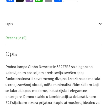
ce
b
h
m
h
E27
b
er
at
ai
ar
količina
o
sA
l
e
Opis
o
p
k
p
Recenzije (0)
Opis
Podna lampa Globo Newcastle 58227BS sa elegantno
zakrivljenim postoljem predstavlja savršen spoj
funkcionalnosti i savremenog dizajna. Izrađena od metala
u crnoj završnoj obradi, odiše minimalističkim stilom koji
se lako uklapa u moderne, industrijske i elegantne
enterijere. Dimno staklo u kombinaciji sa dekorativnom
E27 sijalicom stvara prijatnu i toplu atmosferu, idealnu za