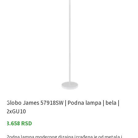
Globo James 57918SW | Podna lampa | bela |
2xGU10
G
3.658
RSD
Podna lampa modernog dizajna izrađena je od metala i