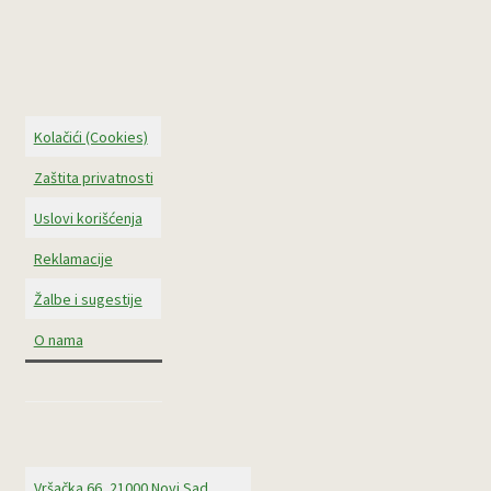
Kolačići (Cookies)
Zaštita privatnosti
Uslovi korišćenja
Reklamacije
Žalbe i sugestije
O nama
Vršačka 66, 21000 Novi Sad